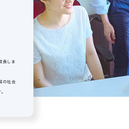
成長しま
域の社会
。